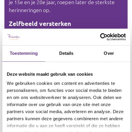
je 15e en je 20e jaar, roepen later de sterkste
herinneringen op.
Zelfbeeld versterken
Luisteren naar muziek kan niet alleen je
stemming positief beïnvloeden, maar ook je
zelfvertrouwen een boost geven. Mensen met
Toestemming
Details
Over
een verstandelijke beperking hebben veelal last
van een laag zelfbeeld. Ze zijn zich namelijk vaak
Deze website maakt gebruik van cookies
bewust van hun beperking en voelen zich
We gebruiken cookies om content en advertenties te
daardoor minder waardevol wat kan leiden tot
personaliseren, om functies voor social media te bieden
onzekerheid en soms zelfs tot depressie (De
en om ons websiteverkeer te analyseren. Ook delen we
Bruijn, 2013).
informatie over uw gebruik van onze site met onze
partners voor social media, adverteren en analyse. Deze
Muziek biedt de mogelijkheid om de successen
partners kunnen deze gegevens combineren met andere
van activiteiten te beleven en zich op eigen
informatie die u aan ze heeft verstrekt of die ze hebben
ontwikkelingsniveau uit te drukken (Smeijsters,