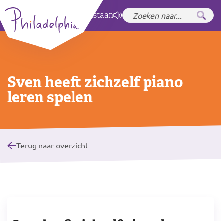
Zet hoog contrast
aan
Sven heeft zichzelf piano
leren spelen
Terug naar overzicht