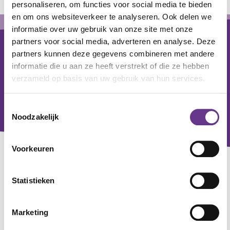
personaliseren, om functies voor social media te bieden
en om ons websiteverkeer te analyseren. Ook delen we
Footer
informatie over uw gebruik van onze site met onze
partners voor social media, adverteren en analyse. Deze
partners kunnen deze gegevens combineren met andere
informatie die u aan ze heeft verstrekt of die ze hebben
verzameld op basis van uw gebruik van hun services.
Toestemmingsselectie
Noodzakelijk
Voorkeuren
Contact
Statistieken
Voor alle zorgvragen
0800 - 0830
Marketing
Voor algemene en zakelijke vragen
033 - 760 20 00