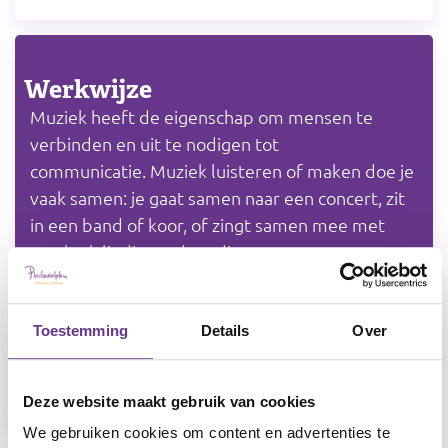
Werkwijze
Muziek heeft de eigenschap om mensen te
verbinden en uit te nodigen tot
communicatie. Muziek luisteren of maken doe je
vaak samen: je gaat samen naar een concert, zit
in een band of koor, of zingt samen mee met
een leuk liedje op de radio.
Het geeft een gevoel van samen zijn. Door te
zingen of muziek te maken, kun je
Toestemming
Details
Over
communiceren op een manier die anders is dan
met alleen woorden.
Deze website maakt gebruik van cookies
We gebruiken cookies om content en advertenties te