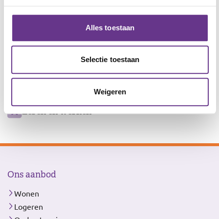
Servicekantoor Amersfoort:
Wijersstraat 1, 3811 MZ Amersfoort
Alles toestaan
Ons
Wonen en logeren
Selectie toestaan
aanbod
Ondersteuning
Weigeren
Dagbesteding
Leren en werken
Ons aanbod
Wonen
Logeren