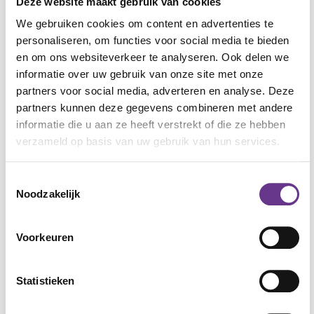
Deze website maakt gebruik van cookies
heeft. Je gaat aan de slag met teleurstelling.
We gebruiken cookies om content en advertenties te
Je oefent drie reacties: niets zeggen, boos
personaliseren, om functies voor social media te bieden
worden of praten. Je helpt binnen een
en om ons websiteverkeer te analyseren. Ook delen we
vriendschap gevoelens van Groot en Klein te
informatie over uw gebruik van onze site met onze
herkennen, en wat je daarmee doet. Je vergroot
partners voor social media, adverteren en analyse. Deze
het begrip van: actie en reactie. Dit is het
partners kunnen deze gegevens combineren met andere
informatie die u aan ze heeft verstrekt of die ze hebben
herkennen van: jij doet iets, de andere reageert
verzameld op basis van uw gebruik van hun services.
en omgekeerd. Tot slot komen de vaardigheden:
weerbaar en sociaal. Ook stoppen met de
Toestemmingsselectie
vriendschap komt aan bod.
Noodzakelijk
Hoe bouw je het op? en crossovers
Voorkeuren
De opbouw van het materiaal is chronologisch:
je werkt van stap 1 naar 2, 3, enzovoort.
Begin bij het werkblad. Hierin wordt verwezen
Statistieken
naar andere werkvormen die je kunt gebruiken