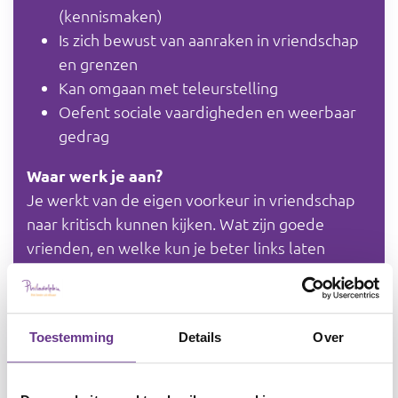
(kennismaken)
Is zich bewust van aanraken in vriendschap
en grenzen
Kan omgaan met teleurstelling
Oefent sociale vaardigheden en weerbaar
gedrag
Waar werk je aan?
Je werkt van de eigen voorkeur in vriendschap
naar kritisch kunnen kijken. Wat zijn goede
vrienden, en welke kun je beter links laten
liggen? Je kijkt samen naar eigenschappen:
welke vind je leuk, en welke niet? Je laat ervaren
‘wat vertrouwen is en je veilig voelen’.
Toestemming
Details
Over
Dan oefen je met vrienden maken en behouden.
Hierbij hoort het besef dat ieder mens anders is,
dus niet automatisch jouw wens of behoefte