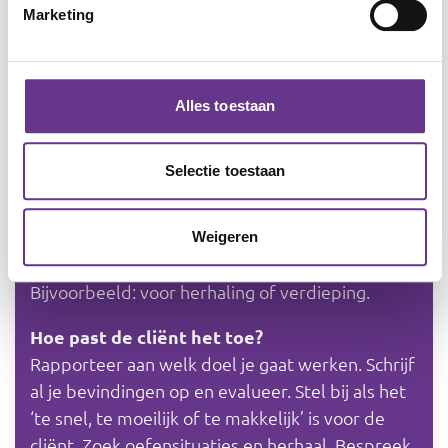
(praatplaat, spel, enz.).
Marketing
Mensen met een verstandelijke beperking laten
je duidelijk merken of je aansluit op hun
interesse, taal en niveau. Wat al bekend is,
Alles toestaan
behandel je kort of sla je over.
Vraag altijd aan de cliënt:
Wat vind je hiervan?
voordat je iets overslaat.
Selectie toestaan
In de werkbladen kom je cross-overs tegen. Een
cross-over is een verwijzing naar materiaal uit
Weigeren
eerdere thema’s die je kan inzetten.
Bijvoorbeeld: voor herhaling of verdieping.
Hoe past de cliënt het toe?
Rapporteer aan welk doel je gaat werken. Schrijf
al je bevindingen op en evalueer. Stel bij als het
‘te snel, te moeilijk of te makkelijk’ is voor de
cliënt. Zoek oefensituaties en herhaal. Bespreek