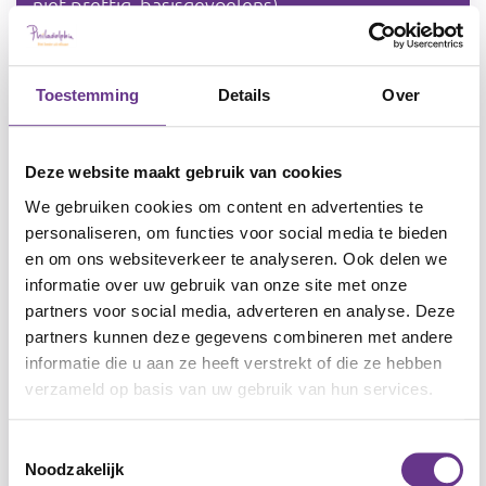
niet prettig, basisgevoelens).
De eerste stap is het in kaart brengen van het
netwerk van de cliënt.
Toestemming
Details
Over
Hoe bouw je het op? en crossovers
Deze website maakt gebruik van cookies
De opbouw van het materiaal is chronologisch:
We gebruiken cookies om content en advertenties te
je werkt van stap 1 naar 2, 3, enzovoort.
personaliseren, om functies voor social media te bieden
Begin bij het werkblad. Hierin wordt verwezen
en om ons websiteverkeer te analyseren. Ook delen we
naar andere werkvormen die je kunt gebruiken
informatie over uw gebruik van onze site met onze
partners voor social media, adverteren en analyse. Deze
(praatplaat, spel, enz.).
partners kunnen deze gegevens combineren met andere
Mensen met een verstandelijke beperking laten
informatie die u aan ze heeft verstrekt of die ze hebben
je duidelijk merken of je aansluit op hun
verzameld op basis van uw gebruik van hun services.
interesse, taal en niveau. Wat al bekend is,
behandel je kort of sla je over.
Toestemmingsselectie
Vraag altijd aan de cliënt:
Wat vind je hiervan?
Noodzakelijk