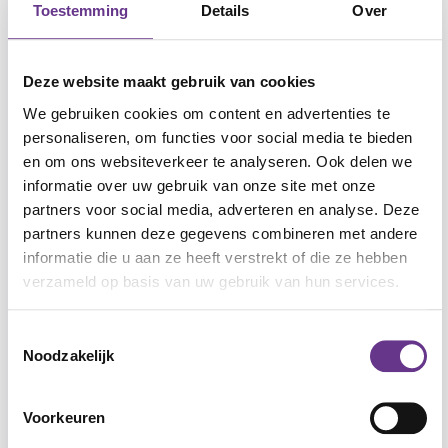
prettige eigenschappen (valkuilen). Beide horen
Toestemming
Details
Over
bij wie je bent, en dat is oké.
Deze website maakt gebruik van cookies
Hoe bouw je het op?
We gebruiken cookies om content en advertenties te
personaliseren, om functies voor social media te bieden
De opbouw van het materiaal is chronologisch:
en om ons websiteverkeer te analyseren. Ook delen we
je werkt van stap 1 naar 2, 3, enzovoort.
informatie over uw gebruik van onze site met onze
Begin bij het werkblad. Hierin wordt verwezen
partners voor social media, adverteren en analyse. Deze
naar andere werkvormen die je kunt gebruiken
partners kunnen deze gegevens combineren met andere
(praatplaat, spel, enz.).
informatie die u aan ze heeft verstrekt of die ze hebben
Mensen met een verstandelijke beperking laten
verzameld op basis van uw gebruik van hun services.
je duidelijk merken of je aansluit op hun
interesse, taal en niveau. Wat al bekend is,
Toestemmingsselectie
Noodzakelijk
behandel je kort of sla je over.
Vraag altijd aan je cliënt:
Wat vind je hiervan?
voordat je iets overslaat.
Voorkeuren