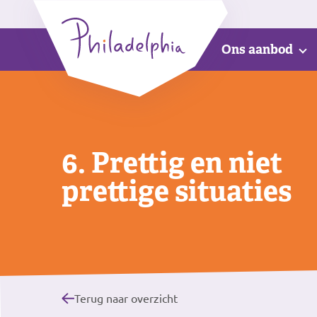
Ons aanbod
6. Prettig en niet
prettige situaties
Terug naar overzicht