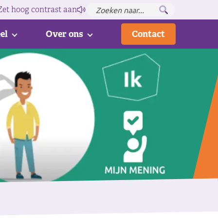
Zet hoog contrast
aan
el
Over ons
Contact