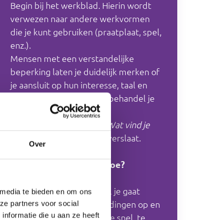
Begin bij het werkblad. Hierin wordt
verwezen naar andere werkvormen
die je kunt gebruiken (praatplaat, spel,
enz.).
Mensen met een verstandelijke
beperking laten je duidelijk merken of
je aansluit op hun interesse, taal en
niveau. Wat al bekend is, behandel je
kort of sla je over.
Vraag altijd aan je cliënt:
Wat vind je
hiervan?
voordat je iets overslaat.
Over
Hoe past de cliënt het toe?
Rapporteer aan welk doel je gaat
 media te bieden en om ons
werken. Schrijf al je bevindingen op en
ze partners voor social
nformatie die u aan ze heeft
evalueer. Stel bij als het ‘te snel, te