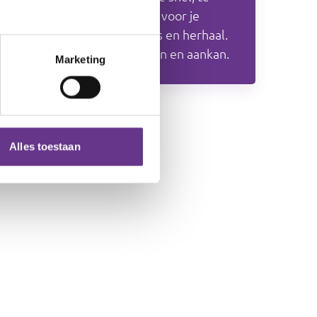
moeilijk of te makkelijk’ is voor je
cliënt. Zoek oefensituaties en herhaal.
Bespreek wat de cliënt kan en aankan.
Marketing
Alles toestaan