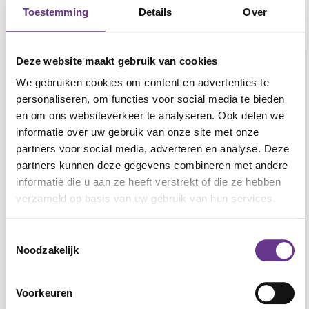
Toestemming
Details
Over
Deze website maakt gebruik van cookies
Werkwijze
We gebruiken cookies om content en advertenties te
Doelen: Mijn beperking
personaliseren, om functies voor social media te bieden
en om ons websiteverkeer te analyseren. Ook delen we
De cliënt
informatie over uw gebruik van onze site met onze
partners voor social media, adverteren en analyse. Deze
Herkent en benoemt wat een beperking is
partners kunnen deze gegevens combineren met andere
(lichamelijk, verstandelijk)
informatie die u aan ze heeft verstrekt of die ze hebben
Kan iets zeggen over eigen beperking en de
verzameld op basis van uw gebruik van hun services.
benodigde ondersteuning
Toont inzicht in/begrip voor de beperking
Toestemmingsselectie
van de ander
Noodzakelijk
Vraagt uit zichzelf om hulp en is trots op
zichzelf
Voorkeuren