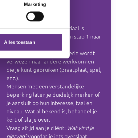
Marketing
Hoe bouw je het op?
De opbouw van het materiaal is
chronologisch: je werkt van stap 1 naar
Alles toestaan
2, 3, enzovoort.
Begin bij het werkblad. Hierin wordt
verwezen naar andere werkvormen
die je kunt gebruiken (praatplaat, spel,
enz.).
Mensen met een verstandelijke
beperking laten je duidelijk merken of
je aansluit op hun interesse, taal en
niveau. Wat al bekend is, behandel je
kort of sla je over.
Vraag altijd aan je cliënt:
Wat vind je
hiervan?
voordat je iets overslaat.