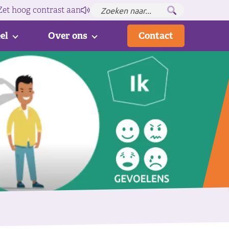
Zet hoog contrast
aan
el
Over ons
Contact