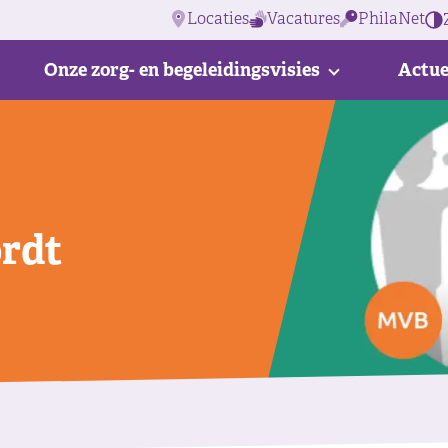
Locaties
Vacatures
PhilaNet
Onze zorg- en begeleidingsvisies
Actue
ordt