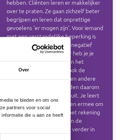
hebben. Cliënten leren er makkelijker
over te praten. Ze gaan zichzelf beter
begrijpen en leren dat onprettige
gevoelens ‘er mogen zijn’. Voor iemand
met een verstandelijke beperking is
het extra moeilijk om een negatief
gevoel te relativeren. Hier heb je je
denken voor nodig, maar in het
denk(vermogen) uit zich ook de
Over
beperking. Teleurstelling en andere
complexe gevoelens worden daarom
vaak ‘groot’ ervaren en geuit. Je leert
 media te bieden en om ons
je cliënt dit te herkennen en ermee om
ze partners voor social
te gaan. Ook werk je aan het rekening
nformatie die u aan ze heeft
houden met gevoelens van de
anderen. Je bouwt hierop verder in
het blok
Ik en de ander