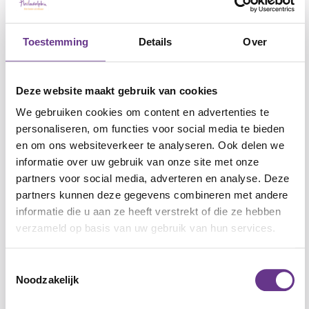
Teleurstelling en andere complexe gevoelens
worden daarom vaak ‘groot’ ervaren en geuit. Je
Toestemming
Details
Over
leert je cliënt dit te herkennen en ermee om te
gaan. Ook werk je aan het rekening houden met
gevoelens van de anderen. Je bouwt hierop
Deze website maakt gebruik van cookies
verder in het blok
Ik en de ander
We gebruiken cookies om content en advertenties te
personaliseren, om functies voor social media te bieden
Hoe bouw je het op?
en om ons websiteverkeer te analyseren. Ook delen we
informatie over uw gebruik van onze site met onze
De opbouw van het materiaal is chronologisch:
partners voor social media, adverteren en analyse. Deze
je werkt van stap 1 naar 2, 3, enzovoort.
partners kunnen deze gegevens combineren met andere
Begin bij het werkblad. Hierin wordt verwezen
informatie die u aan ze heeft verstrekt of die ze hebben
naar andere werkvormen die je kunt gebruiken
verzameld op basis van uw gebruik van hun services.
(praatplaat, spel, enz.).
Mensen met een verstandelijke beperking laten
Toestemmingsselectie
je duidelijk merken of je aansluit op hun
Noodzakelijk
interesse, taal en niveau. Wat al bekend is,