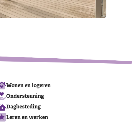
Leaflet
|
©
OpenStreetMap
contributors
Ons
Wonen en logeren
aanbod
Ondersteuning
Dagbesteding
Leren en werken