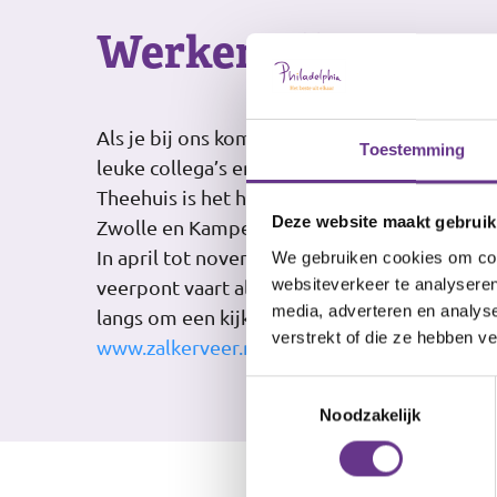
Werken bij ons
Als je bij ons komt werken, sta je er natuurlij
Toestemming
leuke collega’s en je krijgt de begeleiding di
Theehuis is het hele jaar open voor de fiets
Deze website maakt gebruik
Zwolle en Kampen. De hele week zijn we open
In april tot november zijn we geopend van 10
We gebruiken cookies om cont
websiteverkeer te analyseren
veerpont vaart alleen van 1 april tot 30 okt
media, adverteren en analys
langs om een kijkje te nemen. Bekijk ook de
verstrekt of die ze hebben v
www.zalkerveer.nl
Toestemmingsselectie
Noodzakelijk