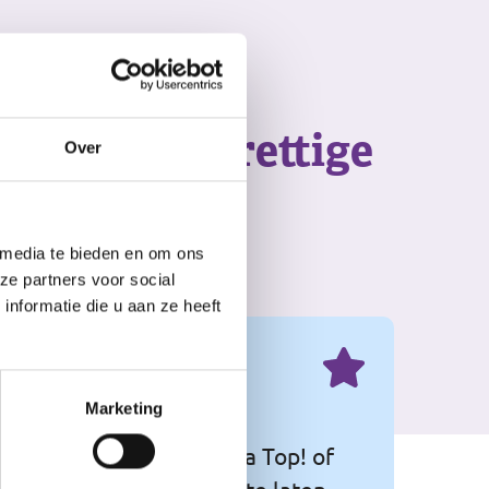
n gezellige
n bieden je prettige
Over
g"
 media te bieden en om ons
ze partners voor social
nformatie die u aan ze heeft
Marketing
eeft aan dat Philadelphia Top! of