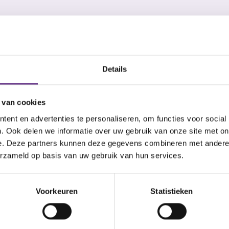
"Wij hebbe
collega's e
k niet alleen voor. Je hebt
Details
e je nodig hebt. Het
begeleidin
ers en wandelaars tussen
 van cookies
 van 10.00 tot 16.00 uur.
.00 tot 17.00 uur. De
ent en advertenties te personaliseren, om functies voor social
. Ook delen we informatie over uw gebruik van onze site met on
ober. Kom gerust eens
e. Deze partners kunnen deze gegevens combineren met andere i
 website
erzameld op basis van uw gebruik van hun services.
94,1%
Voorkeuren
Statistieken
van de cliënten g