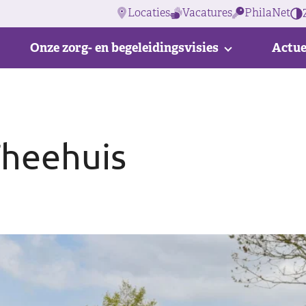
Locaties
Vacatures
PhilaNet
Onze zorg- en begeleidingsvisies
Actue
Theehuis