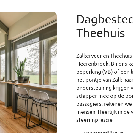
Dagbested
Theehuis
Zalkerveer en Theehuis 
Heerenbroek. Bij ons k
beperking (VB) of een l
het pontje van Zalk na
ondersteuning krijgen v
schipper mee op de pont
passagiers, rekenen we
mensen. Heerlijk in de 
sfeerimpressie
Veecaterdijk 12a