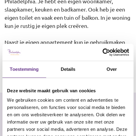
Philadelphia. Je hebt een eigen woonkamer,
slaapkamer, keuken en badkamer. Ook heb je een
eigen toilet en vaak een tuin of balkon. In je woning
kun je rustig je eigen plek creëren.
Naast je eigen appartement kun je gebruikmaken
van een gezamenlijke woonkamer en keuken bij het
steunpunt. Dit is een plek waar je anderen kunt
ontmoeten als je daar behoefte aan hebt.
Toestemming
Details
Over
Deze website maakt gebruik van cookies
We gebruiken cookies om content en advertenties te
personaliseren, om functies voor social media te bieden
en om ons websiteverkeer te analyseren. Ook delen we
De omgeving
informatie over uw gebruik van onze site met onze
partners voor social media, adverteren en analyse. Deze