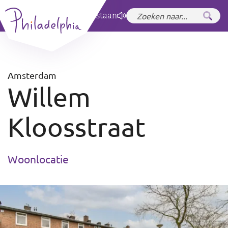
Zet hoog contrast
aan
Amsterdam
Willem
Kloosstraat
Woonlocatie