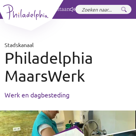
Zet hoog contrast
aan
Stadskanaal
Philadelphia
MaarsWerk
Werk en dagbesteding