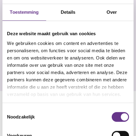
wij gezamenlijk opzoek naar passende werkplek
buiten de deur. Van werken in de supermarkt tot
Toestemming
Details
Over
werken op een camping, er zijn veel mogelijkheden
aanwezig in de omgeving. Als je buiten de deur
werkt, blijft Philadelphia betrokken.
Deze website maakt gebruik van cookies
We gebruiken cookies om content en advertenties te
personaliseren, om functies voor social media te bieden
en om ons websiteverkeer te analyseren. Ook delen we
informatie over uw gebruik van onze site met onze
partners voor social media, adverteren en analyse. Deze
partners kunnen deze gegevens combineren met andere
informatie die u aan ze heeft verstrekt of die ze hebben
verzameld op basis van uw gebruik van hun services.
Toestemmingsselectie
Noodzakelijk
Voorkeuren