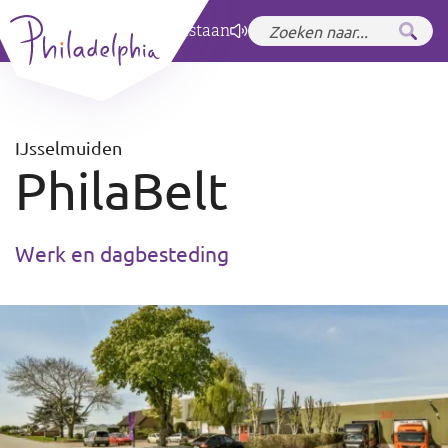
Zet hoog contrast
aan
IJsselmuiden
PhilaBelt
Werk en dagbesteding