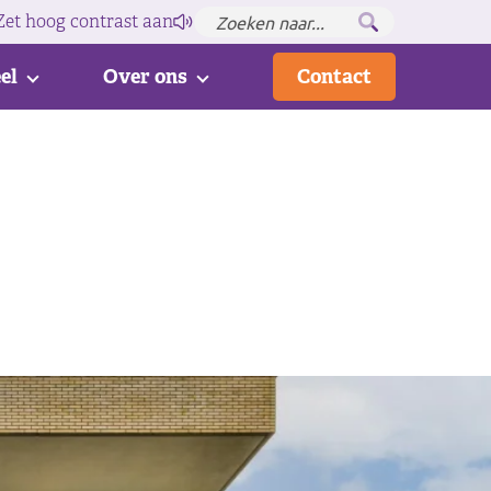
Zet hoog contrast
aan
el
Over ons
Contact