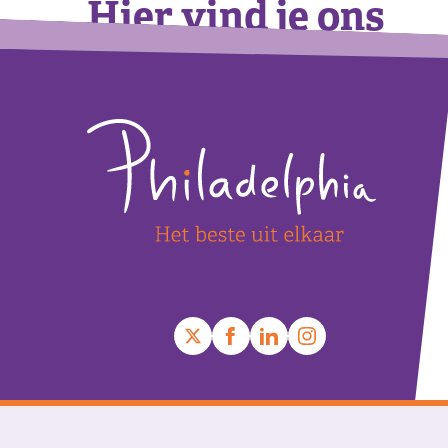
Hier vind je ons
Footer
+
−