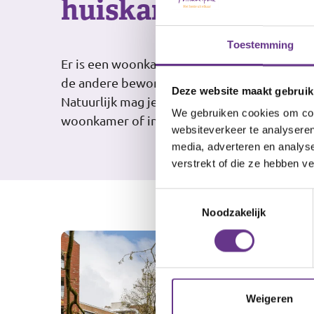
huiskamer
Toestemming
Er is een woonkamer waar je gezellig kunt k
de andere bewoners. Elke dag wordt er geko
Deze website maakt gebruik
Natuurlijk mag je ook zelf koken. Je kunt kiez
We gebruiken cookies om cont
woonkamer of in je eigen appartement.
websiteverkeer te analyseren
media, adverteren en analys
verstrekt of die ze hebben v
Toestemmingsselectie
Noodzakelijk
Weigeren