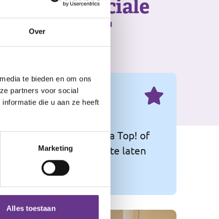
je ook je sociale
t te breiden"
Over
 media te bieden en om ons
ze partners voor social
nformatie die u aan ze heeft
eeft aan dat Philadelphia Top! of
 het beste uit zichzelf te laten
Marketing
Alles toestaan