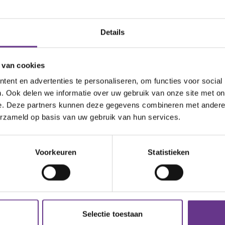
"We helpen 
netwerk ui
Details
offiedrinken of eten met
okt door de begeleiding.
 van cookies
en of je wilt eten in de
ent en advertenties te personaliseren, om functies voor social
. Ook delen we informatie over uw gebruik van onze site met on
94,1%
e. Deze partners kunnen deze gegevens combineren met andere i
erzameld op basis van uw gebruik van hun services.
van de cliënten g
Goed helpt om hen
Voorkeuren
Statistieken
halen'.
Selectie toestaan