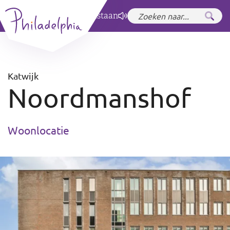
Zet hoog contrast
aan
Katwijk
Noordmanshof
Woonlocatie