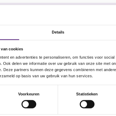
Details
"Jouw hulp
om in doel
aanwezig. Wij
 van cookies
ls jij het zelf voor ogen
ent en advertenties te personaliseren, om functies voor social
ijkheden. Eigen keuzes
. Ook delen we informatie over uw gebruik van onze site met on
aar helpen we je graag
e. Deze partners kunnen deze gegevens combineren met andere i
erzameld op basis van uw gebruik van hun services.
94,1%
Voorkeuren
Statistieken
van de cliënten g
Goed helpt om hen