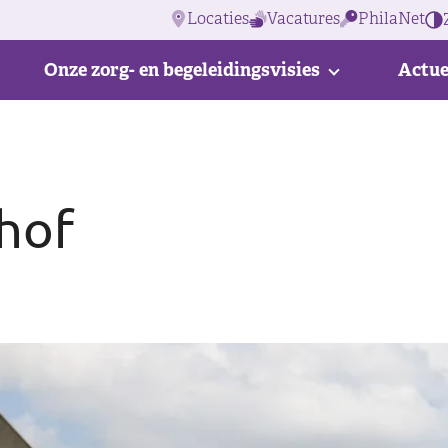
Locaties
Vacatures
PhilaNet
Onze zorg- en begeleidingsvisies
Actue
hof