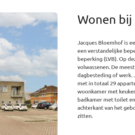
Wonen bij
Jacques Bloemhof is e
een verstandelijke bepe
beperking (LVB). ​Op d
volwassenen. De meest
dagbesteding of werk. 
met in totaal 29 appar
woonkamer met keukenb
badkamer met toilet en
achterkant van het geb
zitten.