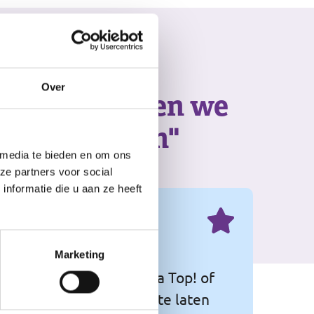
Over
vragen zetten we
en en dromen"
 media te bieden en om ons
ze partners voor social
nformatie die u aan ze heeft
Marketing
eeft aan dat Philadelphia Top! of
 het beste uit zichzelf te laten