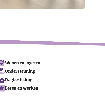
Leaflet
|
©
OpenStreetMap
contributors
Ons
Wonen en logeren
aanbod
Ondersteuning
Dagbesteding
Leren en werken