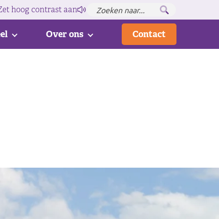
Zet hoog contrast
aan
el
Over ons
Contact