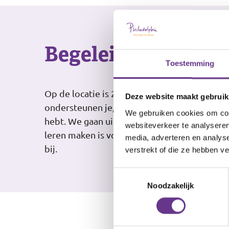
Begeleiding
Toestemming
Op de locatie is 24 uur per dag begeleiding 
Deze website maakt gebruik
ondersteunen je, je eigen leven te leiden, zoa
We gebruiken cookies om cont
hebt. We gaan uit van jouw wensen en mogel
websiteverkeer te analyseren
leren maken is voor ieder mens belangrijk. D
media, adverteren en analys
bij.
verstrekt of die ze hebben v
Toestemmingsselectie
Noodzakelijk