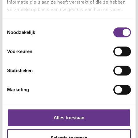
informatie die u aan ze heeft verstrekt of die ze hebben
verzameld op basis van uw gebruik van hun services.
Toestemmingsselectie
Noodzakelijk
Voorkeuren
94,1%
Statistieken
van de cliënten geeft aan dat
Philadelphia Top! of Goed helpt
Marketing
om hen het beste uit zichzelf te
laten halen'.
Alles toestaan
Selectie toestaan