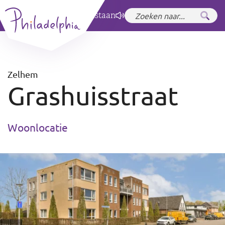
Zet hoog contrast
aan
Zelhem
Grashuisstraat
Woonlocatie