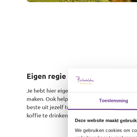
Eigen regie
Je hebt hier eigen regie. Ieder op zijn eige
maken. Ook helpen we je om gemaakte doelen
Toestemming
beste uit jezelf te halen.Je hebt eigen soci
koffie te drinken.
Deze website maakt gebruik
We gebruiken cookies om cont