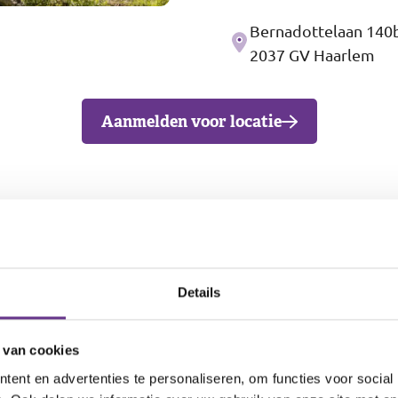
Bernadottelaan 140
Adres
2037 GV Haarlem
Aanmelden voor locatie
n wijze en mogelijkheden. We stimuleren je om zelf na t
 te realiseren. De begeleiding ondersteunt je, biedt 
Details
ale contacten en activiteiten. Maar kunt ook met andere 
 van cookies
ent en advertenties te personaliseren, om functies voor social