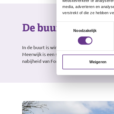
websiteverkeer te analyseren
media, adverteren en analys
verstrekt of die ze hebben v
De buurt
Toestemmingsselectie
Noodzakelijk
In de buurt is winkelcentrum Schalkwijk. In 
Meerwijk is een supermarkt, een drogist en 
nabijheid van Fort Meerwijk is een groot p
Weigeren