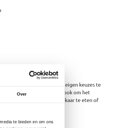
b
e denken over oplossingen en eigen keuzes te
ruimte voor ontwikkeling en ook om het
Over
bewoners afspreken om bij elkaar te eten of
 media te bieden en om ons