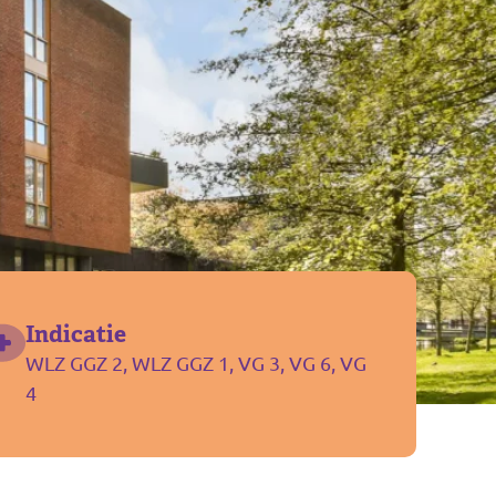
Indicatie
WLZ GGZ 2, WLZ GGZ 1, VG 3, VG 6, VG
4