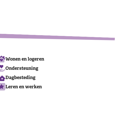
Leaflet
|
©
OpenStreetMap
contributors
Ons
Wonen en logeren
aanbod
Ondersteuning
Dagbesteding
Leren en werken