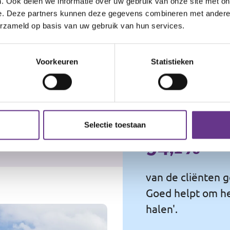
. Ook delen we informatie over uw gebruik van onze site met on
e. Deze partners kunnen deze gegevens combineren met andere i
erzameld op basis van uw gebruik van hun services.
Voorkeuren
Statistieken
het gebouw van Fort
een boekenwinkel. In de
ark genaamd Molenplas.
Selectie toestaan
94,1%
van de cliënten g
Goed helpt om hen
halen'.