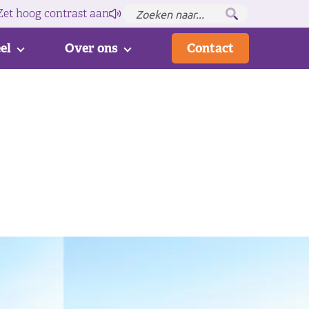
Zet hoog contrast
aan
el
Over ons
Contact