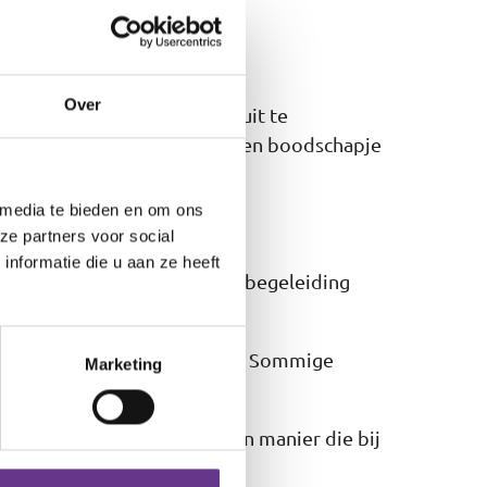
Over
 gekregen om groente en fruit te
tion en een winkelcentrum. Een boodschapje
 media te bieden en om ons
ze partners voor social
nformatie die u aan ze heeft
allemaal een eigen vorm van begeleiding
houden van hun vaardigheden. Sommige
Marketing
ten. Zo woon je altijd op een manier die bij