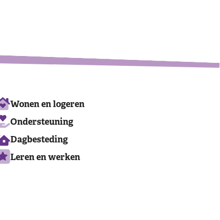
Leaflet
|
©
OpenStreetMap
contributors
Ons
Wonen en logeren
aanbod
Ondersteuning
Dagbesteding
Leren en werken