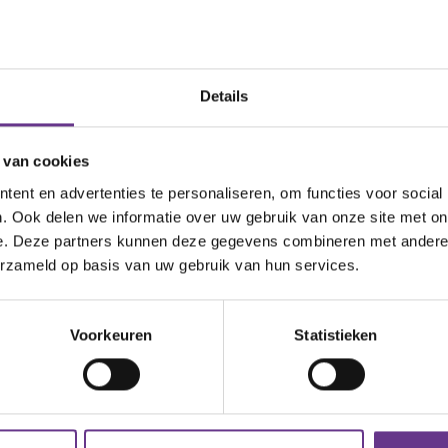
Details
n er zonnepanelen aangelegd en hebben we een eigen kas
te tuin. Op loopafstand van de locatie zijn een bussta
 van cookies
ent en advertenties te personaliseren, om functies voor social
. Ook delen we informatie over uw gebruik van onze site met on
e. Deze partners kunnen deze gegevens combineren met andere i
eleiding aanwezig. Er wonen verschillende mensen die 
erzameld op basis van uw gebruik van hun services.
sieke nabijheid aanbieden en ondersteunen bij het be
Voorkeuren
Statistieken
iger te worden in wonen en werk.
n ondersteuningsplan. Dat past bij jouw wensen en behoef