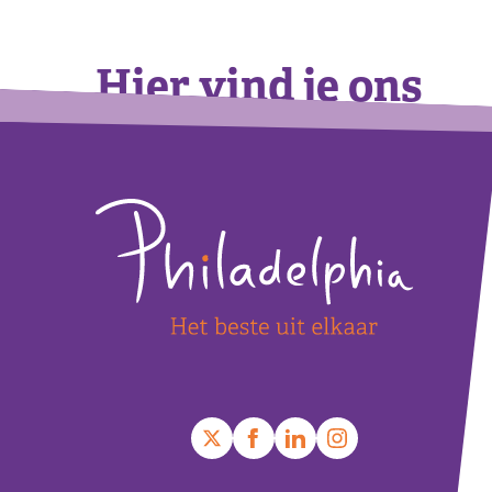
Hier vind je ons
Footer
+
−