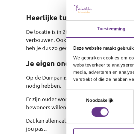
Heerlijke tuin met een kas
Toestemming
De locatie is in 2023 gerenoveerd. Toen zij
verbouwen. Ook hebben we een heerlijke gro
heb je dus zo gedaan.
Deze website maakt gebruik
We gebruiken cookies om cont
Je eigen ondersteuningsplan
websiteverkeer te analyseren
media, adverteren en analys
Op de Duinpan is 24 uur per dag fysieke beg
verstrekt of die ze hebben v
nodig hebben.
Toestemmingsselectie
Er zijn ouder wordende bewoners die we fy
Noodzakelijk
bewoners willen juist graag leren zelfstand
Dat kan allemaal. Je krijgt namelijk je eige
jou past.