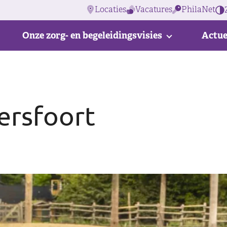
Locaties
Vacatures
PhilaNet
Onze zorg- en begeleidingsvisies
Actue
ersfoort