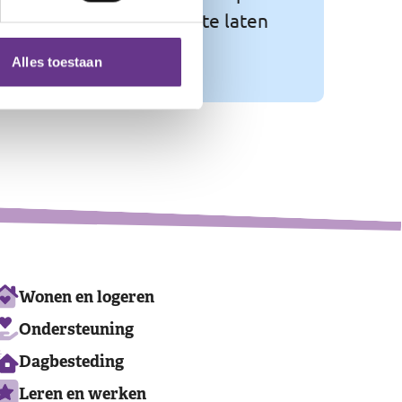
 het beste uit zichzelf te laten
Alles toestaan
Leaflet
|
©
OpenStreetMap
contributors
Ons
Wonen en logeren
aanbod
Ondersteuning
Dagbesteding
Leren en werken