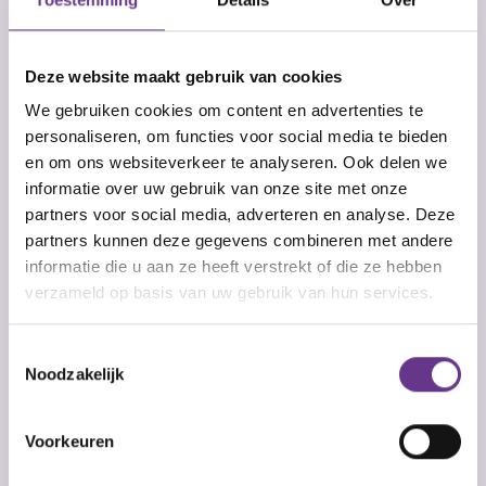
ontwikkeling
Deze website maakt gebruik van cookies
Er is bij De Witte Olifant een voortdurend proces
We gebruiken cookies om content en advertenties te
gaande, een soort cyclus die inhoudt dat je vanuit
personaliseren, om functies voor social media te bieden
het interesseveld, openheid en gelegenheid voor
en om ons websiteverkeer te analyseren. Ook delen we
nieuwe projecten, nieuwe terreinen ontdekt en
informatie over uw gebruik van onze site met onze
daarmee talenten van jezelf laat zien. Met als
partners voor social media, adverteren en analyse. Deze
resultaat nieuwe bekwaamheden, die je weer op
partners kunnen deze gegevens combineren met andere
nieuwe terreinen brengen. Je kan hier ook een
informatie die u aan ze heeft verstrekt of die ze hebben
stage volgen.
verzameld op basis van uw gebruik van hun services.
Toestemmingsselectie
Noodzakelijk
Voorkeuren