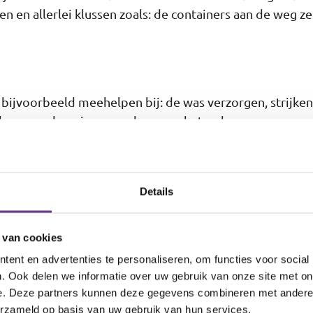
 en allerlei klussen zoals: de containers aan de weg z
e bijvoorbeeld meehelpen bij: de was verzorgen, strijke
las en oud papier op en brengen het ook weg.
Details
beeld doen?
 van cookies
ent en advertenties te personaliseren, om functies voor social
"Ben je ni
. Ook delen we informatie over uw gebruik van onze site met on
e. Deze partners kunnen deze gegevens combineren met andere i
geworden? 
 in onze winkel
erzameld op basis van uw gebruik van hun services.