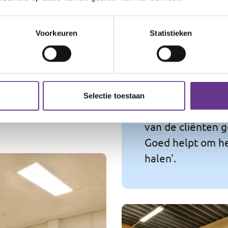
r bedrijven
kom eens l
 Engelenburg
 Uiverstraat
Voorkeuren
Statistieken
ondmaaltijden voor
94,1%
Selectie toestaan
van de cliënten g
Goed helpt om hen
halen'.