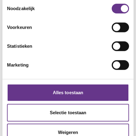
Toestemmingsselectie
Noodzakelijk
94,1%
Voorkeuren
van de cliënten geeft aan dat
Philadelphia Top! of Goed helpt
Statistieken
om hen het beste uit zichzelf te
laten halen'.
Marketing
Alles toestaan
Selectie toestaan
Weigeren