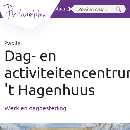
Zet hoog contrast
aan
Zwolle
Dag- en
activiteitencentr
't Hagenhuus
Werk en dagbesteding