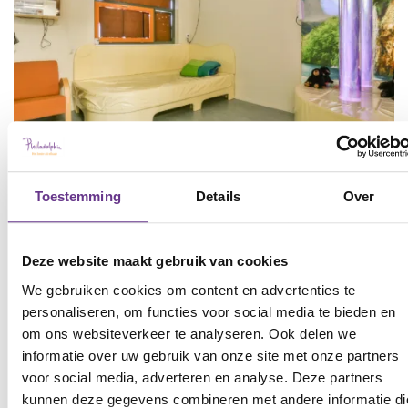
Toestemming
Details
Over
94,1%
Deze website maakt gebruik van cookies
We gebruiken cookies om content en advertenties te
personaliseren, om functies voor social media te bieden en
van de cliënten geeft aan dat
om ons websiteverkeer te analyseren. Ook delen we
Philadelphia Top! of Goed helpt
informatie over uw gebruik van onze site met onze partners
voor social media, adverteren en analyse. Deze partners
om hen het beste uit zichzelf te
kunnen deze gegevens combineren met andere informatie di