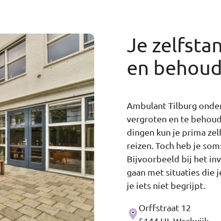
Je zelfsta
en behou
Ambulant Tilburg onder
vergroten en te behoud
dingen kun je prima zel
reizen. Toch heb je so
Bijvoorbeeld bij het inv
gaan met situaties die 
je iets niet begrijpt.
Orffstraat 12
Adres
5144 HL Waalwijk