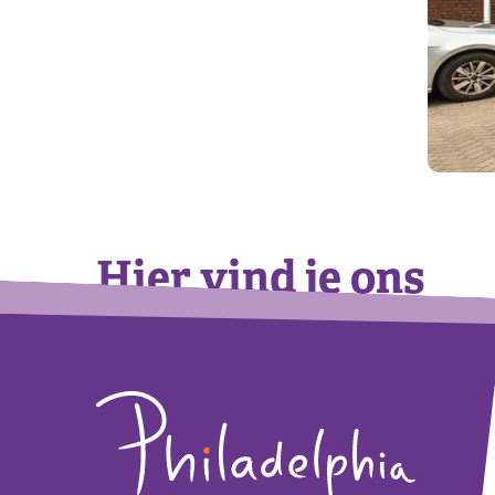
Hier vind je ons
Footer
+
−