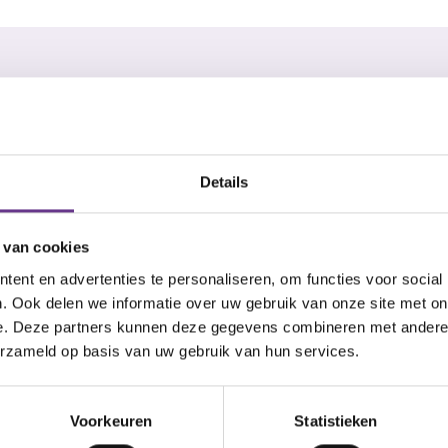
voor jou
Details
en WMO of Wlz indicatie
 van cookies
de aanvraag hiervoor. Wil
ent en advertenties te personaliseren, om functies voor social
oen? Neem dan contact op
. Ook delen we informatie over uw gebruik van onze site met on
t ervoor dat een
e. Deze partners kunnen deze gegevens combineren met andere i
erzameld op basis van uw gebruik van hun services.
 dagen contact met je
00-0830. Of bel met één
 T 06 - 25 19 52 53.
Voorkeuren
Statistieken