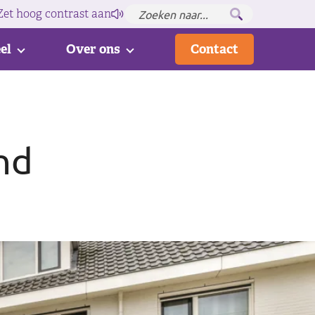
Zet hoog contrast
aan
el
Over ons
Contact
nd