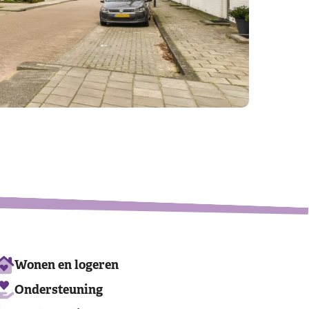
Leaflet
|
©
OpenStreetMap
contributors
Ons
Wonen en logeren
aanbod
Ondersteuning