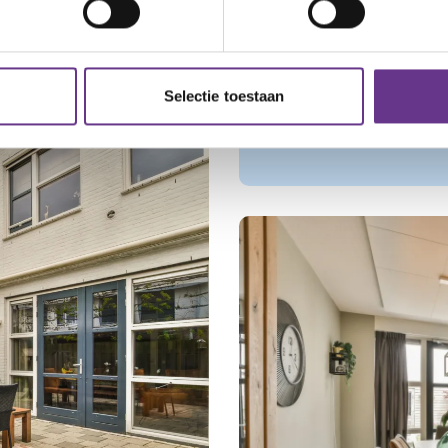
94,1%
van de cliënten g
Goed helpt om hen
Selectie toestaan
halen'.