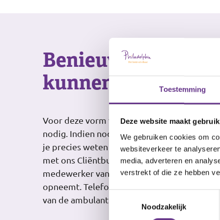
Benieuwd wat wij 
kunnen doen?
Toestemming
Voor deze vorm van ondersteuning heb je e
Deze website maakt gebruik
nodig. Indien nodig kunnen wij je helpen bij 
We gebruiken cookies om cont
je precies weten wat wij voor jou kunnen d
websiteverkeer te analyseren
met ons Cliëntbureau. Het Cliëntbureau zorg
media, adverteren en analys
verstrekt of die ze hebben v
medewerker van Philadelphia binnen enkele
opneemt. Telefoonnummer Cliëntbureau: 08
Toestemmingsselectie
van de ambulant begeleiders van het team op
Noodzakelijk