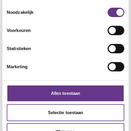
Toestemmingsselectie
Noodzakelijk
Voorkeuren
Statistieken
Marketing
Alles toestaan
94,1%
Selectie toestaan
van de cliënten geeft aan dat
Philadelphia Top! of Goed helpt