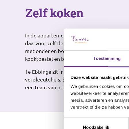
Zelf koken
In de appartementen kun je zelf koken, als je
daarvoor zelf de voorzieningen treffen. De 
met onder en boven kastjes. Daarnaast is er
kooktoestel en bijvoorbeeld een koelkast.
Toestemming
1e Ebbinge zit in het centrum van Kampen. Dic
Deze website maakt gebruik
verpleegtehuis, bushalte, winkels en uitgaa
We gebruiken cookies om cont
een team van professionele begeleiders.
websiteverkeer te analyseren
media, adverteren en analys
verstrekt of die ze hebben v
Toestemmingsselectie
Noodzakelijk