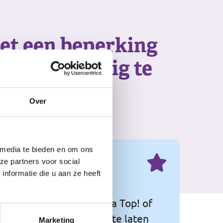
et een beperking
en om prettig te
Over
 media te bieden en om ons
ze partners voor social
nformatie die u aan ze heeft
eeft aan dat Philadelphia Top! of
 het beste uit zichzelf te laten
Marketing