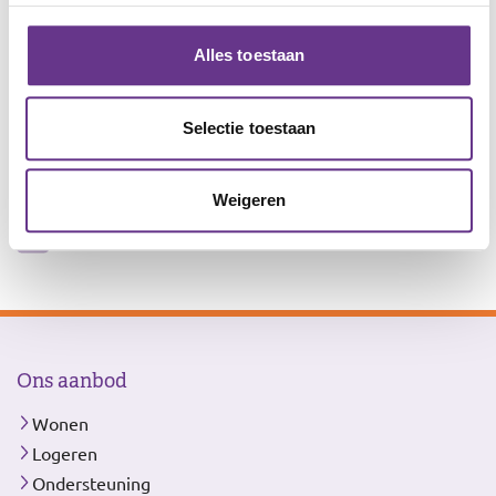
Servicekantoor Amersfoort:
Wijersstraat 1, 3811 MZ Amersfoort
Alles toestaan
Ons
Wonen en logeren
aanbod
Selectie toestaan
Ondersteuning
Dagbesteding
Weigeren
Leren en werken
Ons aanbod
Wonen
Logeren
Ondersteuning