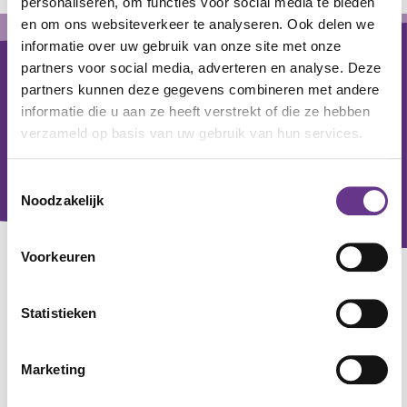
personaliseren, om functies voor social media te bieden
Footer
en om ons websiteverkeer te analyseren. Ook delen we
informatie over uw gebruik van onze site met onze
partners voor social media, adverteren en analyse. Deze
partners kunnen deze gegevens combineren met andere
informatie die u aan ze heeft verstrekt of die ze hebben
verzameld op basis van uw gebruik van hun services.
Toestemmingsselectie
Noodzakelijk
Voorkeuren
Contact
Statistieken
Voor alle zorgvragen
0800 - 0830
Voor algemene en zakelijke vragen
Marketing
033 - 760 20 00