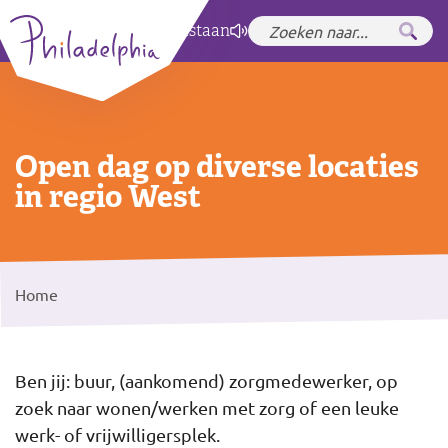
Zet hoog contrast
aan
Open dag op diverse locaties
in regio West
Home
Ben jij: buur, (aankomend) zorgmedewerker, op
zoek naar wonen/werken met zorg of een leuke
werk- of vrijwilligersplek.