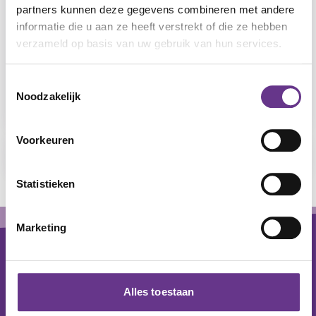
partners kunnen deze gegevens combineren met andere
informatie die u aan ze heeft verstrekt of die ze hebben
Datum
6 maart 2026
verzameld op basis van uw gebruik van hun services.
Categoriën
Open dagen
Delen
Toestemmingsselectie
Noodzakelijk
Voorkeuren
Terug naar het overzicht
Statistieken
Footer
Marketing
Alles toestaan