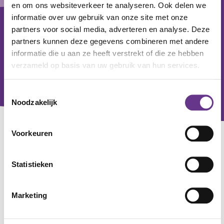
Footer
en om ons websiteverkeer te analyseren. Ook delen we
informatie over uw gebruik van onze site met onze
partners voor social media, adverteren en analyse. Deze
partners kunnen deze gegevens combineren met andere
informatie die u aan ze heeft verstrekt of die ze hebben
verzameld op basis van uw gebruik van hun services.
Toestemmingsselectie
Noodzakelijk
Voorkeuren
Contact
Voor alle zorgvragen
Statistieken
0800 - 0830
Voor algemene en zakelijke vragen
Marketing
033 - 760 20 00
Servicekantoor Amersfoort: