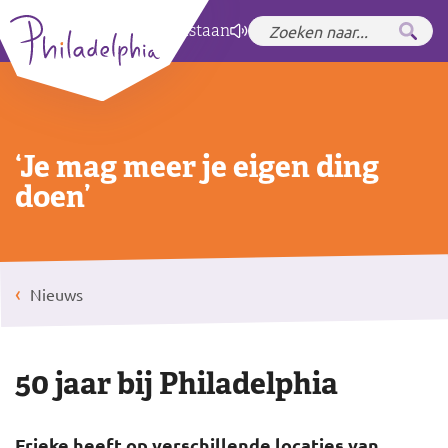
Zet hoog contrast
aan
‘Je mag meer je eigen ding
doen’
Nieuws
50 jaar bij Philadelphia
Frieke heeft op verschillende locaties van