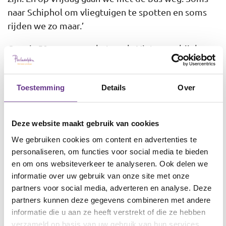
naar Schiphol om vliegtuigen te spotten en soms
rijden we zo maar.’
Cees is 59 en nog aan het werk. Niet meer bij de
kwekerij, maar in de schoonmaak. Vijf dagen in de
week zorgt hij dat de kantoren en toiletten in een
Toestemming
Details
Over
kantoorpand er piekfijn uitzien.
Deze website maakt gebruik van cookies
Feestjes
We gebruiken cookies om content en advertenties te
Dat Frieke nu 50 jaar bij Philadelphia woont was
personaliseren, om functies voor social media te bieden
natuurlijk reden voor een feestje. Twee feestjes
en om ons websiteverkeer te analyseren. Ook delen we
informatie over uw gebruik van onze site met onze
zelfs! In een zaaltje in het dorp kwamen familie,
partners voor social media, adverteren en analyse. Deze
begeleiders, bewoners en ook oud-begeleiders en
partners kunnen deze gegevens combineren met andere
oud-bewoners samen. Er was live muziek, eten en
informatie die u aan ze heeft verstrekt of die ze hebben
drinken en er werd lekker gedanst. ‘En we deden de
verzameld op basis van uw gebruik van hun services.