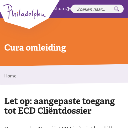
Zet hoog contrast
aan
Cura omleiding
Home
Let op: aangepaste toegang
tot ECD Cliëntdossier